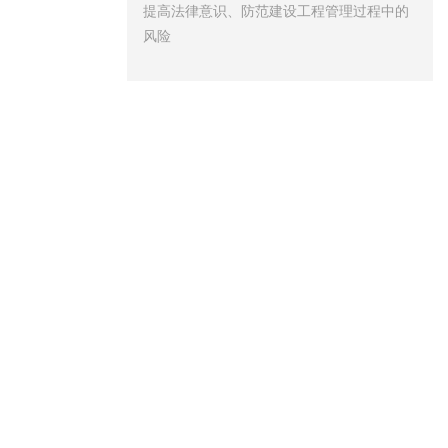
提高法律意识、防范建设工程管理过程中的
风险