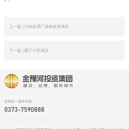
上一篇 | 污水处理厂提标改造项目
下一篇 | 园丁小区项目
全国统一服务热线：
0373-7590888