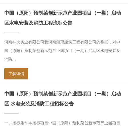
中国（原阳）预制菜创新示范产业园项目（一期）启动
区水电安装及消防工程流标公告
河南神火实业有限公司受河南朗冠建筑工程有限公司的委托，对中
国（原阳）预制菜创新示范产业园项目（一期）启动区水电安装及
消防...
了解详情
中国（原阳）预制菜创新示范产业园项目（一期）启动
区 水电安装及消防工程招标公告
一、招标条件本招标项目中国（原阳）预制菜创新示范产业园项目