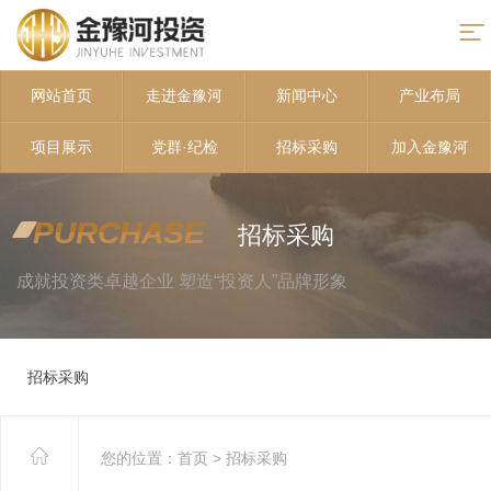
网站首页
走进金豫河
新闻中心
产业布局
项目展示
党群·纪检
招标采购
加入金豫河
PURCHASE
招标采购
成就投资类卓越企业 塑造“投资人”品牌形象
招标采购
您的位置：
首页
>
招标采购